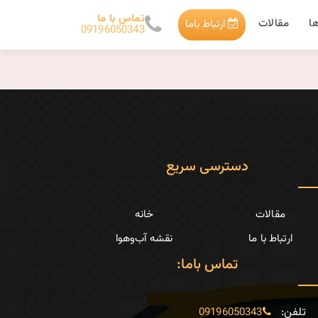
تماس با ما
ا
مقالات
ارتباط باما
09196050343
دسترسی سریع
مقالات
خانه
ارتباط با ما
نقشه آب‌وهوا
تماس باما:
تلفن:
09196050343